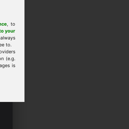
nce
, to
to your
 always
ee to.
oviders
n (e.g.
ages is