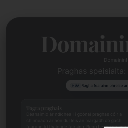
Domaini
Domaininf
Praghas speisialta:
Rogha fearainn bhreise a
NUA
Togra praghais
Déanaimid ár ndícheall i gcónaí praghas cóir a
chinneadh ar aon dul leis an margadh do gach
fearann ​​trí thaighde fairsing. Beag beann air seo,