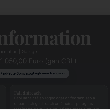
nformation
ormation | Gaeilge
 1.050,00 Euro (gan CBL)
r Find-Your-Domain.eu
faigh amach anois ->
Fáil dhíreach
Faoi láthair tá an rogha agat an fearann ​​seo a
cheannach go díreach ón úinéir ar phraghas
tosaíochta de
1050 euro
. Trí dheireadh a chur le