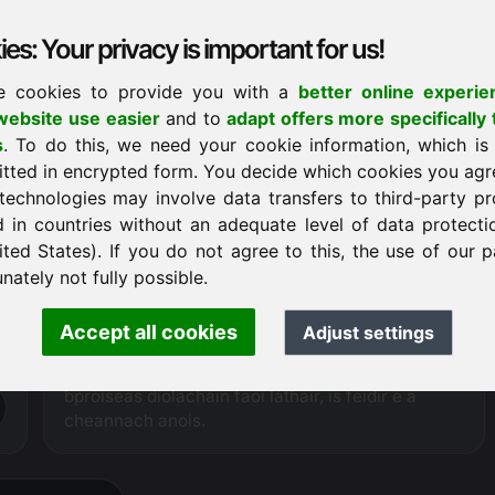
coimisiún na gníomhaireachta, is féidir linn
20 go
30% níos saoire
a thairiscint don fhearann ​​w8.eu
es: Your privacy is important for us!
faoi láthair ná ár gcomhpháirtithe díolacháin.
e cookies to provide you with a
better online experie
ebsite use easier
and to
adapt offers more specifically 
cheannach
s
. To do this, we need your cookie information, which is
itted in encrypted form. You decide which cookies you agr
technologies may involve data transfers to third-party pr
Seiceáil
d in countries without an adequate level of data protectio
Mar chláraitheoir atá formheasta go hoifigiúil, tá
ited States). If you do not agree to this, the use of our p
rochtain dhíreach theicniúil ag Frankcom ar an
nately not fully possible.
bhfearann ​​atá á thairiscint agus dá bhrí sin is
féidir leis a chinntiú go ndéantar láimhseáil
Accept all cookies
Adjust settings
neamhchasta, saor ó fhadhbanna ar an bpróiseas
díolacháin ar fad. Mura bhfuil an t-ainm fearainn i
bpróiseas díolacháin faoi láthair, is féidir é a
cheannach anois.